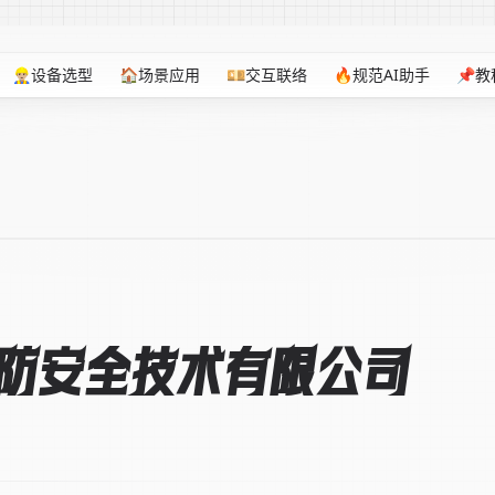
👷🏼‍♂️设备选型
🏠场景应用
💴交互联络
🔥规范AI助手
📌教
防安全技术有限公司