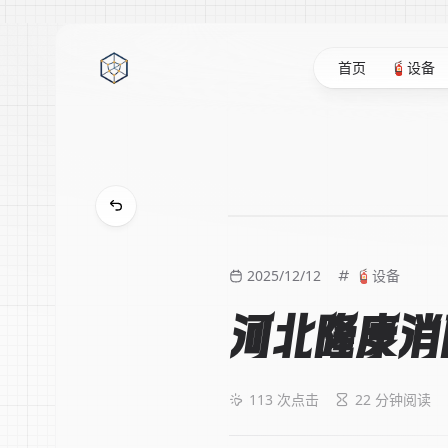
首页
🧯设备
2025/12/12
🧯设备
河北隆康消
113
次点击
22 分钟阅读